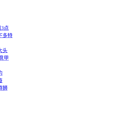
3点
下多特
大头
意甲
约
奋
特狮