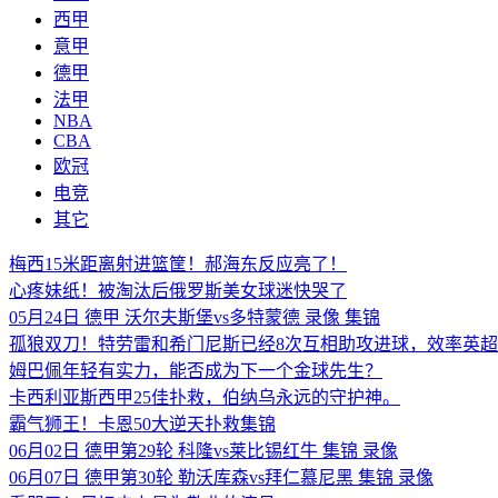
西甲
意甲
德甲
法甲
NBA
CBA
欧冠
电竞
其它
梅西15米距离射进篮筐！郝海东反应亮了！
心疼妹纸！被淘汰后俄罗斯美女球迷快哭了
05月24日 德甲 沃尔夫斯堡vs多特蒙德 录像 集锦
孤狼双刀！特劳雷和希门尼斯已经8次互相助攻进球，效率英
姆巴佩年轻有实力，能否成为下一个金球先生？
卡西利亚斯西甲25佳扑救，伯纳乌永远的守护神。
霸气狮王！卡恩50大逆天扑救集锦
06月02日 德甲第29轮 科隆vs莱比锡红牛 集锦 录像
06月07日 德甲第30轮 勒沃库森vs拜仁慕尼黑 集锦 录像