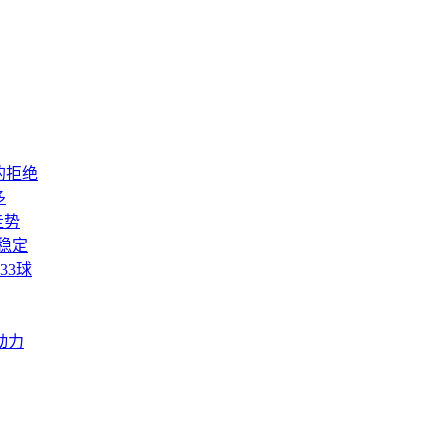
的拒绝
多
走势
稳定
33球
动力