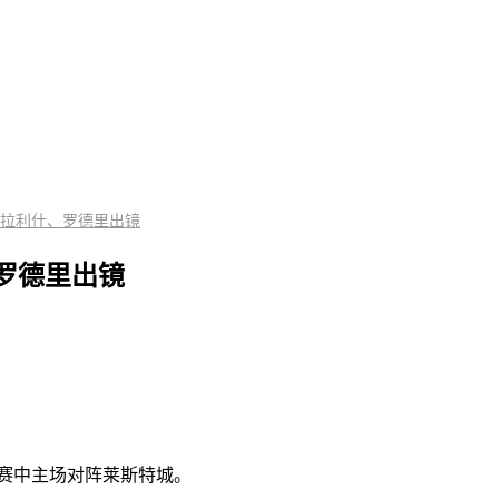
拉利什、罗德里出镜
罗德里出镜
比赛中主场对阵莱斯特城。