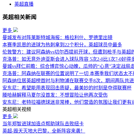
英超直播
英超相关新闻
更多
曼城发布对阵莱斯特城海报：格拉利什、罗德里出镜
本赛季凯恩的进球为热刺拿到22个积分，英超球员中最多
伦敦警方：建议阿森纳vs切尔西提前开球，但遭到枪手与英超
克洛普：如无意外迪亚斯会进入球队阵容 5次2-0比1次7-0好得
曼城vs拜仁前瞻：综合博弈惊心动魄，瓜帅的“心意”决定战局
克洛普：阿森纳在联赛的位置说明了一切 本赛季我们状态太不
阿森纳位居英超榜首时与利物浦在联赛交手8次，期间两队共进
安东尼：希望能用表现回击质疑，最美妙的时刻是夺得联赛杯
滕哈赫解释马夏尔没首发：不想冒险让他再次受伤
安东尼：老特拉福德球迷非常棒，他们营造的氛围让我们更有
英超相关视频
更多
当年郑智进球加造点帮助球队击败纽卡
英超-毁天灭地大巴黎，全新阵容来袭！