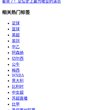
看哭了！足坛史上最为敬业的演员
相关热门标签
足球
篮球
英超
英冠
中乙
阿森纳
切尔西
公牛
梅西
WNBA
意大利
比利时
中女超
苏超直播
比甲