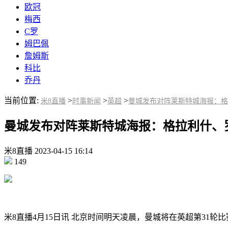
欧冠
梅西
C罗
姆巴佩
詹姆斯
科比
乔丹
当前位置:
>
>
>
米8直播
时事新闻
英超
曼城发布对阵莱斯特城海报：格
曼城发布对阵莱斯特城海报：格拉利什、
米8直播
2023-04-15
16:14
149
米8直播4月15日讯 北京时间明天凌晨，曼城将在英超第31轮