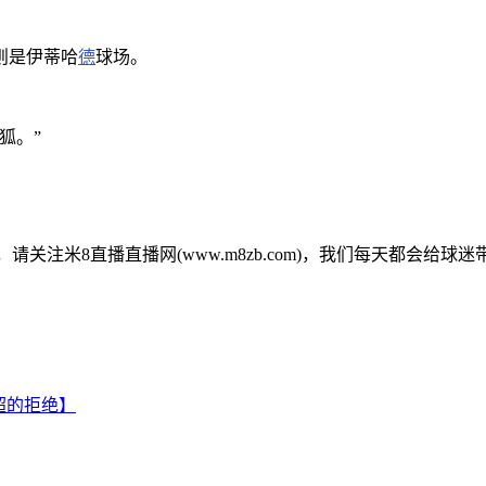
则是伊蒂哈
德
球场。
狐。”
资讯，请关注米8直播直播网(www.m8zb.com)，我们每天都会给
超的拒绝】