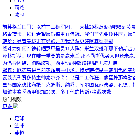
CBA
雨燕
欧冠
前英格兰国门：以前在三狮军团，一天抽20根烟&酒吧喝到凌晨
格雷茨卡：拜仁希望赢得德甲11连冠，我们首先要顶住压力赢
萨哈：尽管曼城更有经验，但我仍然更好阿森纳夺冠
战斗力如何？德转晒意甲最贵11人阵：米兰双雄和那不勒斯占
泽林斯基：现在唯一重要的是赢米兰 那不勒斯优势大但还未赢
为倡导团结、消除歧视，西甲“反种族歧视周”再次开启
默森：厄德高是目前英超第一中场，特罗萨德是一笔出色的签
瓦茨克称赞多特主帅泰尔齐奇：他是个工作狂，像蜜蜂那样勤
皇马国家德比海报：克罗斯、纳乔、库尔图瓦pk德容、孔德、
加维本赛季西甲犯规58次，多于他的抢断+拦截次数
热门视频
更多
足球
篮球
英超