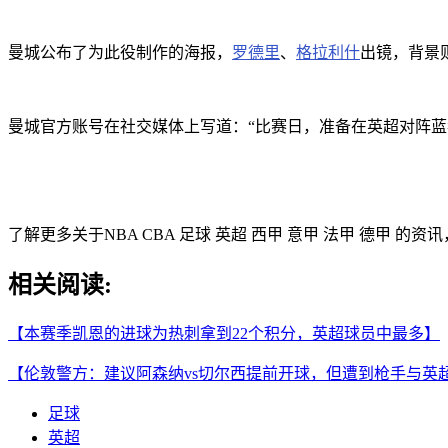
曼城公布了为此役制作的海报，
罗德里
、
格拉利什
出镜，背景
曼城官方账号在社交媒体上写道：“比赛日，准备在英超对阵蓝
了解更多关于NBA CBA 足球 英超 西甲 意甲 法甲 德甲 的
相关阅读:
【本赛季凯恩的进球为热刺拿到22个积分，英超球员中最多】
【伦敦警方：建议阿森纳vs切尔西提前开球，但遭到枪手与英
足球
英超