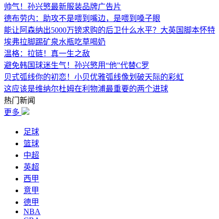
帅气！孙兴慜最新服装品牌广告片
德布劳内：助攻不是喂到嘴边，是喂到嗓子眼
能让阿森纳出5000万镑求购的后卫什么水平？大英国脚本怀特
埃弗拉脚踢矿泉水瓶吃草喝奶
温格：拉链！真一生之敌
避免韩国球迷生气！孙兴慜用“他”代替C罗
贝式弧线你的初恋！小贝优雅弧线像划破天际的彩虹
这应该是维纳尔杜姆在利物浦最重要的两个进球
热门新闻
更多
足球
篮球
中超
英超
西甲
意甲
德甲
NBA