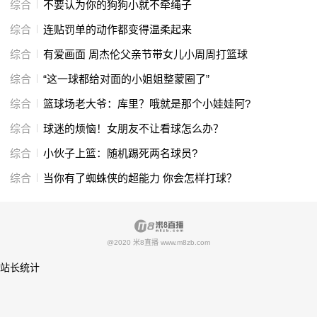
综合
不要认为你的狗狗小就不牵绳子
综合
连贴罚单的动作都变得温柔起来
综合
有爱画面 周杰伦父亲节带女儿小周周打篮球
综合
“这一球都给对面的小姐姐整蒙圈了”
综合
篮球场老大爷：库里？哦就是那个小娃娃阿?
综合
球迷的烦恼！女朋友不让看球怎么办？
综合
小伙子上篮：随机踢死两名球员?
综合
当你有了蜘蛛侠的超能力 你会怎样打球？
@2020 米8直播 www.m8zb.com
站长统计