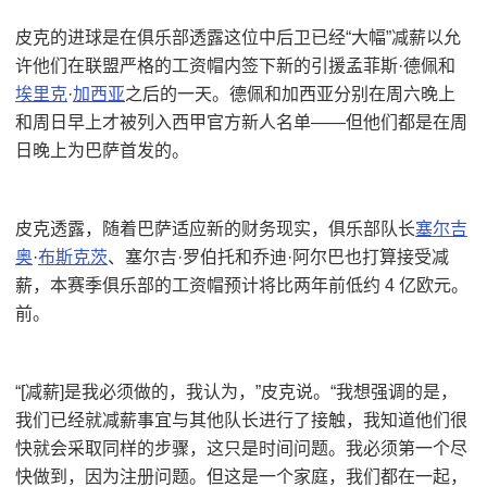
皮克的进球是在俱乐部透露这位中后卫已经“大幅”减薪以允
许他们在联盟严格的工资帽内签下新的引援孟菲斯·德佩和
埃里克
·
加西亚
之后的一天。德佩和加西亚分别在周六晚上
和周日早上才被列入西甲官方新人名单——但他们都是在周
日晚上为巴萨首发的。
皮克透露，随着巴萨适应新的财务现实，俱乐部队长
塞尔吉
奥
·
布斯克茨
、塞尔吉·罗伯托和乔迪·阿尔巴也打算接受减
薪，本赛季俱乐部的工资帽预计将比两年前低约 4 亿欧元。
前。
“[减薪]是我必须做的，我认为，”皮克说。“我想强调的是，
我们已经就减薪事宜与其他队长进行了接触，我知道他们很
快就会采取同样的步骤，这只是时间问题。我必须第一个尽
快做到，因为注册问题。但这是一个家庭，我们都在一起，