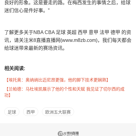
良好的形象。这是要走的路。在梅西发生的事情之后，给球
迷们信心是件好事。”
了解更多关于NBA CBA 足球 英超 西甲 意甲 法甲 德甲 的资
讯，请关注米8直播直播网(www.m8zb.com)，我们每天都会
给球迷带来最新的赛场资讯。
相关阅读:
【埃托奥：奥纳纳比迈尼昂更强，他的脚下技术更娴熟】
【兰帕德：马杜埃凯展示了他的个性和天赋 我见证了切尔西的成
功】
足球
西甲
欧洲五大联赛